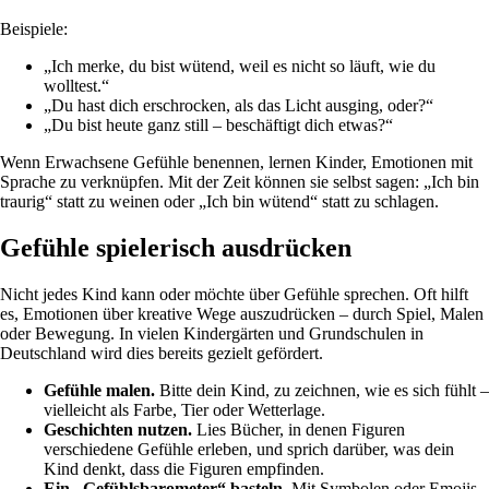
Beispiele:
„Ich merke, du bist wütend, weil es nicht so läuft, wie du
wolltest.“
„Du hast dich erschrocken, als das Licht ausging, oder?“
„Du bist heute ganz still – beschäftigt dich etwas?“
Wenn Erwachsene Gefühle benennen, lernen Kinder, Emotionen mit
Sprache zu verknüpfen. Mit der Zeit können sie selbst sagen: „Ich bin
traurig“ statt zu weinen oder „Ich bin wütend“ statt zu schlagen.
Gefühle spielerisch ausdrücken
Nicht jedes Kind kann oder möchte über Gefühle sprechen. Oft hilft
es, Emotionen über kreative Wege auszudrücken – durch Spiel, Malen
oder Bewegung. In vielen Kindergärten und Grundschulen in
Deutschland wird dies bereits gezielt gefördert.
Gefühle malen.
Bitte dein Kind, zu zeichnen, wie es sich fühlt –
vielleicht als Farbe, Tier oder Wetterlage.
Geschichten nutzen.
Lies Bücher, in denen Figuren
verschiedene Gefühle erleben, und sprich darüber, was dein
Kind denkt, dass die Figuren empfinden.
Ein „Gefühlsbarometer“ basteln.
Mit Symbolen oder Emojis